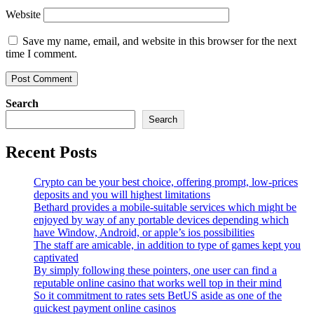
Website
Save my name, email, and website in this browser for the next
time I comment.
Search
Search
Recent Posts
Crypto can be your best choice, offering prompt, low-prices
deposits and you will highest limitations
Bethard provides a mobile-suitable services which might be
enjoyed by way of any portable devices depending which
have Window, Android, or apple’s ios possibilities
The staff are amicable, in addition to type of games kept you
captivated
By simply following these pointers, one user can find a
reputable online casino that works well top in their mind
So it commitment to rates sets BetUS aside as one of the
quickest payment online casinos