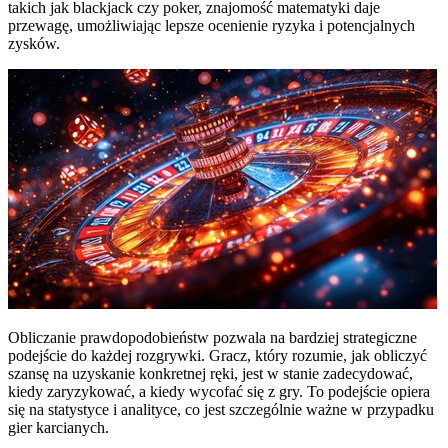
takich jak blackjack czy poker, znajomość matematyki daje
przewagę, umożliwiając lepsze ocenienie ryzyka i potencjalnych
zysków.
Obliczanie prawdopodobieństw pozwala na bardziej strategiczne
podejście do każdej rozgrywki. Gracz, który rozumie, jak obliczyć
szansę na uzyskanie konkretnej ręki, jest w stanie zadecydować,
kiedy zaryzykować, a kiedy wycofać się z gry. To podejście opiera
się na statystyce i analityce, co jest szczególnie ważne w przypadku
gier karcianych.