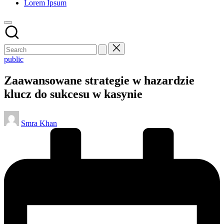
Lorem Ipsum
Posted
public
in
Zaawansowane strategie w hazardzie
klucz do sukcesu w kasynie
Posted
Smra Khan
by