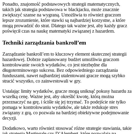
Ponadto, znajomość podstawowych strategii matematycznych,
takich jak strategia podstawowa w blackjacku, może znacznie
zwiększyć szanse na wygraną. Umożliwia to również graczom
lepsze zrozumienie, które stawki są najbardziej korzystne, a które
mogą prowadzić do strat. Dlatego tak ważne jest, aby każdy gracz
poświęcił czas na naukę matematyki związanej z hazardem.
Techniki zarządzania bankroll’em
Zarządzanie bankroll’em to kluczowy element skutecznej strategii
hazardowej. Dobrze zaplanowany budżet umożliwia graczom
kontrolowanie swoich wydatków, co jest niezbędne dla
długoterminowego sukcesu. Bez odpowiedniego zarządzania
funduszami, nawet najbardziej utalentowani gracze mogą szybko
stracić wszystko, co zainwestowali w gry.
Ustalając limity wydatków, gracze mogą uniknąć pokusy hazardu za
wszelką cenę. Ważne jest, aby określić kwotę, którą można
przeznaczyć na grę, i ściśle się jej trzymać. To podejście nie tylko
pomaga w kontrolowaniu wydatków, ale także redukuje stres
związany z grą, co pozwala na bardziej obiektywne podejmowanie
decyzji.
Dodatkowo, warto również stosować różne strategie stawiania, takie
jak strategia Martingale czy D’Alembert, które pozwalają na