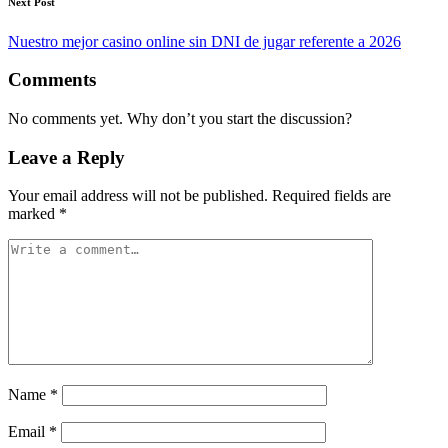
Next Post
Nuestro mejor casino online sin DNI de jugar referente a 2026
Comments
No comments yet. Why don’t you start the discussion?
Leave a Reply
Your email address will not be published.
Required fields are
marked
*
Name
*
Email
*