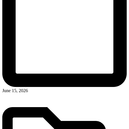
Posted
June 15, 2026
in