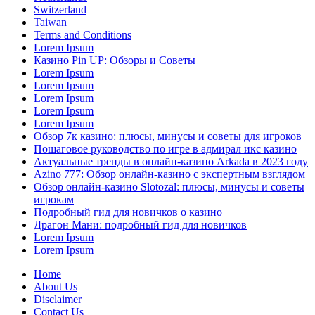
Switzerland
Taiwan
Terms and Conditions
Lorem Ipsum
Казино Pin UP: Обзоры и Советы
Lorem Ipsum
Lorem Ipsum
Lorem Ipsum
Lorem Ipsum
Lorem Ipsum
Обзор 7к казино: плюсы, минусы и советы для игроков
Пошаговое руководство по игре в адмирал икс казино
Актуальные тренды в онлайн-казино Arkada в 2023 году
Azino 777: Обзор онлайн-казино с экспертным взглядом
Обзор онлайн-казино Slotozal: плюсы, минусы и советы
игрокам
Подробный гид для новичков о казино
Драгон Мани: подробный гид для новичков
Lorem Ipsum
Lorem Ipsum
Home
About Us
Disclaimer
Contact Us