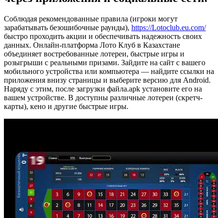
Соблюдая рекомендованные правила (игроки могут
зарабатывать безошибочные раунды),
https://Lotoclub.eu.com/
быстро проходить акции и обеспечивать надежность своих
данных. Онлайн-платформа Лото Клуб в Казахстане
объединяет востребованные лотереи, быстрые игры и
розыгрыши с реальными призами. Зайдите на сайт с вашего
мобильного устройства или компьютера — найдите ссылки на
приложения внизу страницы и выберите версию для Android.
Наряду с этим, после загрузки файла.apk установите его на
вашем устройстве. В доступны различные лотереи (скретч-
карты), кено и другие быстрые игры.