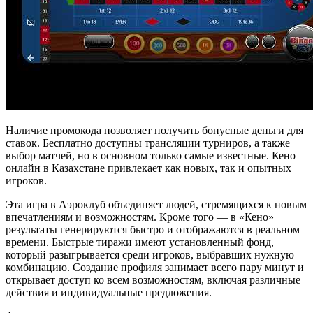
Наличие промокода позволяет получить бонусные деньги для
ставок. Бесплатно доступны трансляции турниров, а также
выбор матчей, но в основном только самые известные. Кено
онлайн в Казахстане привлекает как новых, так и опытных
игроков.
Эта игра в Аэроклуб объединяет людей, стремящихся к новым
впечатлениям и возможностям. Кроме того — в «Кено»
результаты генерируются быстро и отображаются в реальном
времени. Быстрые тиражи имеют установленный фонд,
который разыгрывается среди игроков, выбравших нужную
комбинацию. Создание профиля занимает всего пару минут и
открывает доступ ко всем возможностям, включая различные
действия и индивидуальные предложения.