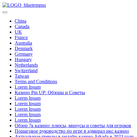
Skip
Blue
to
Dream
Tempus
content
Scholarships
China
2026
Canada
UK
France
Australia
Denmark
Germany
Hungary
Netherlands
Switzerland
Taiwan
Terms and Conditions
Lorem Ipsum
Казино Pin UP: Обзоры и Советы
Lorem Ipsum
Lorem Ipsum
Lorem Ipsum
Lorem Ipsum
Lorem Ipsum
Обзор 7к казино: плюсы, минусы и советы для игроков
Пошаговое руководство по игре в адмирал икс казино
Актуальные тренды в онлайн-казино Arkada в 2023 году