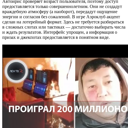
Автоирис проверяет возраст пользователя, поэтому доступ
предоставляется только совершеннолетним. Они не создадут
враждебную атмосферу (а наоборот), передадут ощущение
энергии и согласия без сожалений. В игре Аэроклуб акцент
сделан на лотерейный формат. Здесь не требуется разбираться
в сложных слотах или тактиках — достаточно выбирать числа
и ждать результатов. Интерфейс упрощен, а информация о
призах и джекпотах предоставляется в понятном виде.