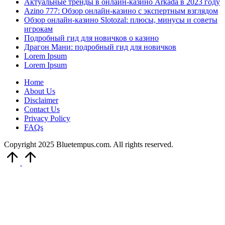
Актуальные тренды в онлайн-казино Arkada в 2023 году
Azino 777: Обзор онлайн-казино с экспертным взглядом
Обзор онлайн-казино Slotozal: плюсы, минусы и советы
игрокам
Подробный гид для новичков о казино
Драгон Мани: подробный гид для новичков
Lorem Ipsum
Lorem Ipsum
Home
About Us
Disclaimer
Contact Us
Privacy Policy
FAQs
Copyright 2025 Bluetempus.com. All rights reserved.
Scroll
to
Top