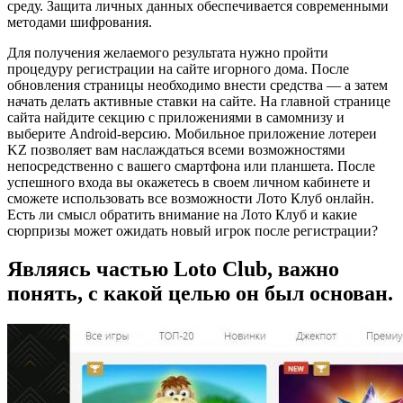
среду. Защита личных данных обеспечивается современными
методами шифрования.
Для получения желаемого результата нужно пройти
процедуру регистрации на сайте игорного дома. После
обновления страницы необходимо внести средства — а затем
начать делать активные ставки на сайте. На главной странице
сайта найдите секцию с приложениями в самомнизу и
выберите Android-версию. Мобильное приложение лотереи
KZ позволяет вам наслаждаться всеми возможностями
непосредственно с вашего смартфона или планшета. После
успешного входа вы окажетесь в своем личном кабинете и
сможете использовать все возможности Лото Клуб онлайн.
Есть ли смысл обратить внимание на Лото Клуб и какие
сюрпризы может ожидать новый игрок после регистрации?
Являясь частью Loto Club, важно
понять, с какой целью он был основан.