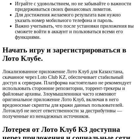
Играйте с удовольствием, но не забывайте о важности
придерживаться своих финансовых лимитов.
Для достижения желаемого результата вам нужно
указать номер мобильного телефона и пароль.
Важно учитывать, что после установки приложения вы
сможете войти в аккаунт и пользоваться всеми его
функциями.
Начать игру и зарегистрироваться в
Лото Клубе.
Локализованное приложение Лото Клуб для Казахстана,
скачанное через Loto Club KZ, обеспечивает стабильный
доступ к серверам. Платформа настоятельно не рекомендует
использовать сторонние репозитории, торрент-трекеры и
файловые архивы. Злоумышленники часто изменяют
оригинальное приложение Лото Клуб, включая в него
вредоносные скрипты для кражи данных пользователей.
Лотоклуб не несет ответственности за дистрибутивы —
полученные из ненадежных источников.
Лотерея от Лото Клуб КЗ доступна
через приложения и социальные сети.