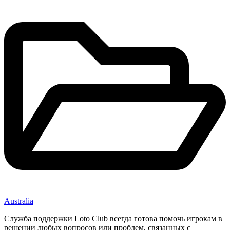
in
Australia
Служба поддержки Loto Club всегда готова помочь игрокам в
решении любых вопросов или проблем, связанных с