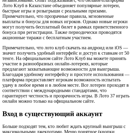
независимыми. Опыт подсказывает, что онлайн-платформа
Лото Клуб в Казахстане объединяет популярные лотереи,
быстрые игры и розыгрыши с реальными призами.
Примечательно, что прозрачные правила, мгновенные
выплаты и бонусы для новых игроков. Однако новые игроки
могут получить бесплатный билет в рамках приветственного
бонуса при регистрации. Также периодически проводятся
акционные тиражи с бесплатным участием.
Примечательно, что лото клуб скачать на андроид или iOS —
значит получить удобный интерфейс и доступ к ставкам от 50
тенге. На официальном сайте Лото Клуб вы можете принять
участие в разнообразных онлайн-лотереях, которые
предлагают захватывающие возможности для выигрыша.
Благодаря удобному интерфейсу и простоте использования —
платформа предоставляет игрокам возможность испытать
удачу в любое время и в любом месте. Все лотереи проходят в
соответствии с международными стандартами, что
гарантирует честность и прозрачность игры. В Лото 37 играть
онлайн можно только на официальном сайте.
Вход в существующий аккаунт
Больше подходят тем, кто любит ждать крупный выигрыш с
максимальными джекпотами. Меню понятное (кнопки