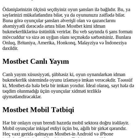
Ödənişlərinizin ölçüsü seçdiyiniz oyun şansları ilə bağlıdır. Bu, ya
səylərinizi mükafatlandıra bilər, ya da oyununuzu zəiflədə bilər.
Buna görə oyunçular şansları əlverişli olan və qazanclarını
əhəmiyyətli dərəcədə artıra bilən Mostbet kimi idman
bukmekerliklərinə üstünlük verirlər. Bu veb saytında 6 şans formatı
mövcuddur və sizə ən uyğun olanı seçməkdə sərbəstsiniz. Bunlara
Onluq, Britaniya, Amerika, Honkonq, Malayziya və İndoneziya
daxildir.
Mostbet Canlı Yayım
Canlı yayım xüsusiyyəti, şübhəsiz ki, oyun oynanılarkən idman
bukmekerlik sistemində oyunu izləməyə imkan verəcəkdir. Təəssüf
ki, Mostbet-də hələ belə bir imkan yoxdur. İdeal olaraq, sayt hələ də
təqdim olunmadığı üçün oyunçular xidməti tezliklə
qiymətləndirəcəklər.
Mostbet Mobil Tətbiqi
Hər bir onlayn oyun brendi hazırda mobil sektora doğru irəliləyir.
Mobil oyunçular inkişaf etdiyi üçün bu, ağıllı bir şirkət qərarıdır.
Heç vaxt geridə qalmayan Mostbet-in Android və iPhone