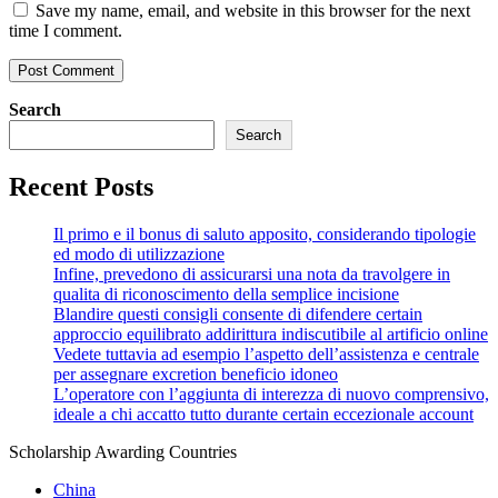
Save my name, email, and website in this browser for the next
time I comment.
Search
Search
Recent Posts
Il primo e il bonus di saluto apposito, considerando tipologie
ed modo di utilizzazione
Infine, prevedono di assicurarsi una nota da travolgere in
qualita di riconoscimento della semplice incisione
Blandire questi consigli consente di difendere certain
approccio equilibrato addirittura indiscutibile al artificio online
Vedete tuttavia ad esempio l’aspetto dell’assistenza e centrale
per assegnare excretion beneficio idoneo
L’operatore con l’aggiunta di interezza di nuovo comprensivo,
ideale a chi accatto tutto durante certain eccezionale account
Scholarship Awarding Countries
China