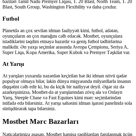
bəziləri Tamil Nadu Premyer Liqası, T. 20 Blast, North Team, T. 20
Blast, South Group, Washington Flexibility və daha çoxdur.
Futbol
Planetdə ən çox sevilən idman fəaliyyəti kimi, futbol, ​​adətən,
oyunçuların ən çox marağını cəlb edəcək. Mostbet, oyunçulara
istədiklərini təqdim etməyə hazırdır və geniş futbol tədbirlərinə
malikdir. Ən yaxşı seçimlər arasında Avropa Çempionu, Seriya A,
Super Liqa, Kopa Amerika, Super Kubok və Premyer Təşkilat var.
At Yarışı
At yarışları yuxarıda nəzərdən keçirilən hər iki idman növü qədər
populyar olmaya bilər, lakin dünya miqyasında milyardlarla insanın
diqqətini cəlb edir ki, bu da kiçik bir nailiyyət deyil. Əgər siz də
azarkeşsinizsə, Mostbet-də at yarışlarından zövq ala və Onlayn
Yarış, Steeple Chase və Fast Equines kimi mərc seçimlərindən
istifadə edə bilərsiniz. At yarışı sahəsini idman işarəsi panelində sola
sürüşdürərək tapa bilərsiniz.
Mostbet Mərc Bazarları
Nəticələrimizə əsasən, Mostbet həmişə rəqiblərdən fərqlənmək üçün