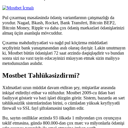
Pul çıxarmaq məsələsində ödəniş variantlarının çatışmazlığı da
yoxdur. Nagad, Bkash, Rocket, Bank Transferi, Bitcoin BEP2,
Bitcoin Money, Ripple və daha çox ödəniş mərkəzləri ödənişlərinizi
almaq üçün asanlıqla mövcuddur.
Çıxarma məhdudiyyətləri və nağd pul köçürmə müddətləri
seçdiyiniz bank yanaşmasından asılı olaraq dəyişir. Lakin unutmayın
ki, Mostbet bütün ödənişləri 72 saat ərzində dəqiqləşdirir və bundan
sonra sizi nə vaxt təyin edəcəyinizi müəyyən etmək sizin maliyyə
metodunuzdan asılıdır.
Mostbet Təhlükəsizdirmi?
Xidmətləri uzun müddət davam etdirən şey, müştərilər arasında
inkişaf etdirdiyi etibar və nüfuzdur. Mostbet 2009-cu ildən bəri
fəaliyyət göstərir və bəzi işləri düzgün görür. Sistem, bazarda ən sərt
təhlükəsizlik sistemlərindən birini, o cümlədən yüksək keyfiyyətli
firewall və SSL fayl şifrələməsini təqdim edir.
Bu, saytın onilliklər ərzində 93 ölkədə 1 milyondan çox oyunçuya
təklif etməsinə, gündə 800.000-dən çox mərc və milyonlarla ödənişi