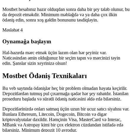
Mostbet hesabınız hazır olduqdan sonra daha bir şey tələb olunur, bu
da depozit etməkdir. Minimum məbləğdə və ya daha çox ilkin
ödəniş edin, sonra xoş gəldin bonusunu təsdiqləyin.
Məsləhət 4
Oynamağa başlayın
Hal-hazırda mərc etmək üçün lazım olan hər şeyiniz var.
Nəticəsindən əmin olduğunuz bir seçim tapın və mərcinizi təyin
edin. Şanslar sizin xeyrinizə olsun!
Mostbet Ödəniş Texnikaları
Bu veb saytında ödənişlər heç bir problem olmadan həyata keçirilir.
Depozitlərdən tutmuş pul çıxarmağa qədər hər şey rahatdır. İstənilən
proseduru başlada və sürətli ödəniş nəticəsini əldə edə bilərsiniz.
Depozitlərinizdə onları satmaq üçün uzun bir ucuz satıcı siyahısı var.
Bunlara Ethereum, Litecoin, Dogecoin, Bitcoin və digər
kriptovalyutalar daxildir. Həmçinin Visa, MasterCard və Interac,
MBank və Astropay kimi bir çox elektron cüzdandan istifadə edə
bilərsiniz. Minimum depozit 10 avrodur.