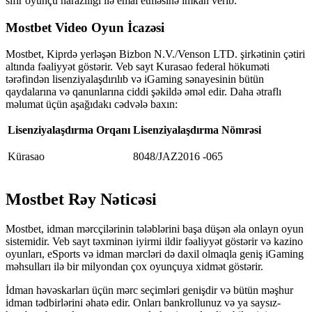
sıfır oyunçu narazılığı ilə emal etməsinə imkan verib.
Mostbet Video Oyun İcazəsi
Mostbet, Kiprdə yerləşən Bizbon N.V./Venson LTD. şirkətinin çətiri
altında fəaliyyət göstərir. Veb sayt Kurasao federal hökuməti
tərəfindən lisenziyalaşdırılıb və iGaming sənayesinin bütün
qaydalarına və qanunlarına ciddi şəkildə əməl edir. Daha ətraflı
məlumat üçün aşağıdakı cədvələ baxın:
Lisenziyalaşdırma Orqanı
Lisenziyalaşdırma Nömrəsi
Kürasao
8048/JAZ2016 -065
Mostbet Rəy Nəticəsi
Mostbet, idman mərcçilərinin tələblərini başa düşən əla onlayn oyun
sistemidir. Veb sayt təxminən iyirmi ildir fəaliyyət göstərir və kazino
oyunları, eSports və idman mərcləri də daxil olmaqla geniş iGaming
məhsulları ilə bir milyondan çox oyunçuya xidmət göstərir.
İdman həvəskarları üçün mərc seçimləri genişdir və bütün məşhur
idman tədbirlərini əhatə edir. Onları bankrollunuz və ya saysız-