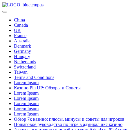
Skip
Blue
to
Dream
Tempus
content
Scholarships
China
2026
Canada
UK
France
Australia
Denmark
Germany
Hungary
Netherlands
Switzerland
Taiwan
Terms and Conditions
Lorem Ipsum
Казино Pin UP: Обзоры и Советы
Lorem Ipsum
Lorem Ipsum
Lorem Ipsum
Lorem Ipsum
Lorem Ipsum
Обзор 7к казино: плюсы, минусы и советы для игроков
Пошаговое руководство по игре в адмирал икс казино
Актуальные тренды в онлайн-казино Arkada в 2023 году