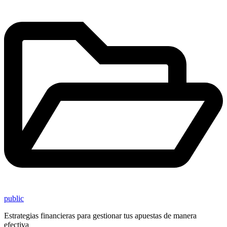
in
public
Estrategias financieras para gestionar tus apuestas de manera
efectiva