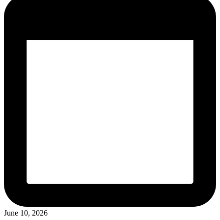
Posted
June 10, 2026