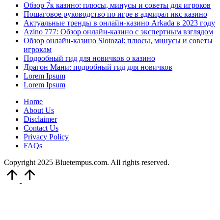
Обзор 7к казино: плюсы, минусы и советы для игроков
Пошаговое руководство по игре в адмирал икс казино
Актуальные тренды в онлайн-казино Arkada в 2023 году
Azino 777: Обзор онлайн-казино с экспертным взглядом
Обзор онлайн-казино Slotozal: плюсы, минусы и советы
игрокам
Подробный гид для новичков о казино
Драгон Мани: подробный гид для новичков
Lorem Ipsum
Lorem Ipsum
Home
About Us
Disclaimer
Contact Us
Privacy Policy
FAQs
Copyright 2025 Bluetempus.com. All rights reserved.
Scroll
to
Top