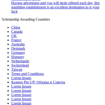
Having advertising and you will deals offered each day, this
gambling establishment is an excellent destination to is your
luck
Scholarship Awarding Countries
China
Canada
UK
France
Australia
Denmark
Germany
Hungary
Netherlands
Switzerland
Taiwan
Terms and Conditions
Lorem Ipsum
Казино Pin UP: Обзоры и Советы
Lorem Ipsum
Lorem Ipsum
Lorem Ipsum
Lorem Ipsum
Lorem Ipsum