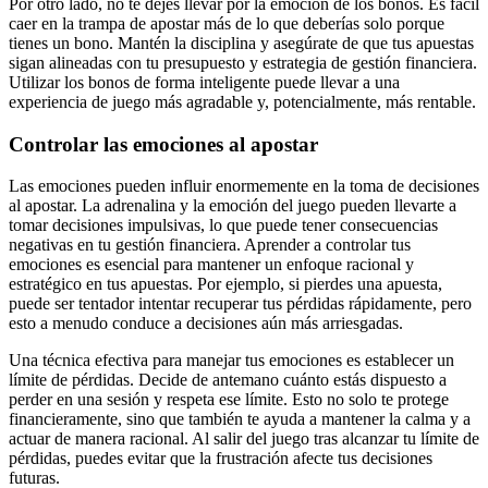
Por otro lado, no te dejes llevar por la emoción de los bonos. Es fácil
caer en la trampa de apostar más de lo que deberías solo porque
tienes un bono. Mantén la disciplina y asegúrate de que tus apuestas
sigan alineadas con tu presupuesto y estrategia de gestión financiera.
Utilizar los bonos de forma inteligente puede llevar a una
experiencia de juego más agradable y, potencialmente, más rentable.
Controlar las emociones al apostar
Las emociones pueden influir enormemente en la toma de decisiones
al apostar. La adrenalina y la emoción del juego pueden llevarte a
tomar decisiones impulsivas, lo que puede tener consecuencias
negativas en tu gestión financiera. Aprender a controlar tus
emociones es esencial para mantener un enfoque racional y
estratégico en tus apuestas. Por ejemplo, si pierdes una apuesta,
puede ser tentador intentar recuperar tus pérdidas rápidamente, pero
esto a menudo conduce a decisiones aún más arriesgadas.
Una técnica efectiva para manejar tus emociones es establecer un
límite de pérdidas. Decide de antemano cuánto estás dispuesto a
perder en una sesión y respeta ese límite. Esto no solo te protege
financieramente, sino que también te ayuda a mantener la calma y a
actuar de manera racional. Al salir del juego tras alcanzar tu límite de
pérdidas, puedes evitar que la frustración afecte tus decisiones
futuras.