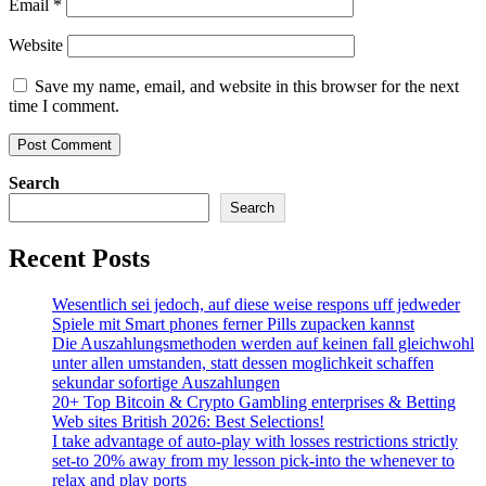
Email
*
Website
Save my name, email, and website in this browser for the next
time I comment.
Search
Search
Recent Posts
Wesentlich sei jedoch, auf diese weise respons uff jedweder
Spiele mit Smart phones ferner Pills zupacken kannst
Die Auszahlungsmethoden werden auf keinen fall gleichwohl
unter allen umstanden, statt dessen moglichkeit schaffen
sekundar sofortige Auszahlungen
20+ Top Bitcoin & Crypto Gambling enterprises & Betting
Web sites British 2026: Best Selections!
I take advantage of auto-play with losses restrictions strictly
set-to 20% away from my lesson pick-into the whenever to
relax and play ports