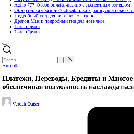
Azino 777: Обзор онлайн-казино с экспертным взглядом
Обзор онлайн-казино Slotozal: плюсы, минусы и советы 
Подробный гид для новичков о казино
Драгон Мани: подробный гид для новичков
Lorem Ipsum
Lorem Ipsum
Posted
Australia
in
Платежи, Переводы, Кредиты и Многое 
обеспечивая возможность наслаждаться
Posted
Verdah Qaiser
by