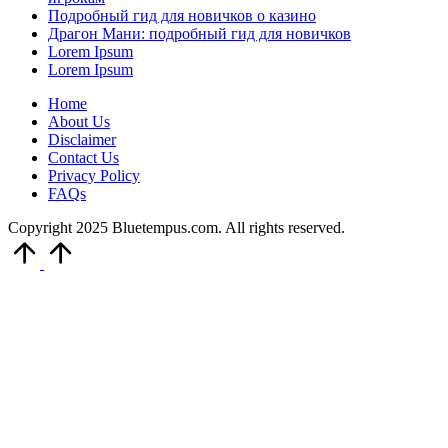
Подробный гид для новичков о казино
Драгон Мани: подробный гид для новичков
Lorem Ipsum
Lorem Ipsum
Home
About Us
Disclaimer
Contact Us
Privacy Policy
FAQs
Copyright 2025 Bluetempus.com. All rights reserved.
Scroll
to
Top