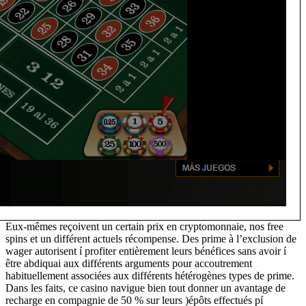
Eux-mêmes reçoivent un certain prix en cryptomonnaie, nos free
spins et un différent actuels récompense. Des prime à l’exclusion de
wager autorisent í profiter entièrement leurs bénéfices sans avoir í
être abdiquai aux différents arguments pour accoutrement
habituellement associées aux différents hétérogènes types de prime.
Dans les faits, ce casino navigue bien tout donner un avantage de
recharge en compagnie de 50 % sur leurs )épôts effectués pí