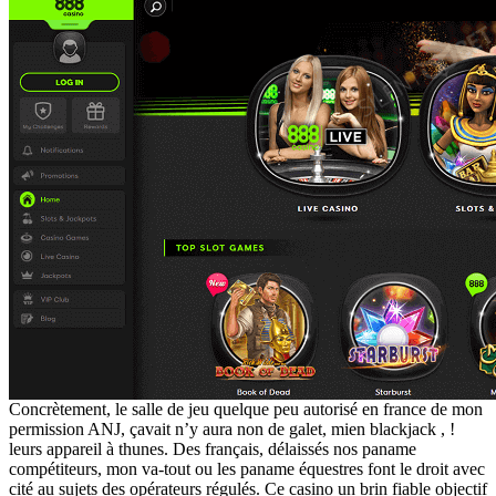
Concrètement, le salle de jeu quelque peu autorisé en france de mon
permission ANJ, çavait n’y aura non de galet, mien blackjack , !
leurs appareil à thunes. Des français, délaissés nos paname
compétiteurs, mon va-tout ou les paname équestres font le droit avec
cité au sujets des opérateurs régulés. Ce casino un brin fiable objectif