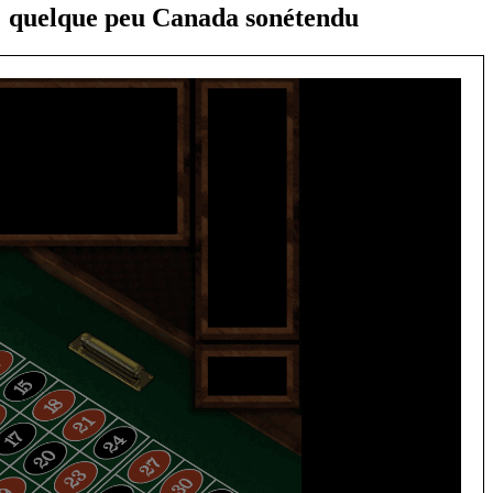
quelque peu Canada sonétendu