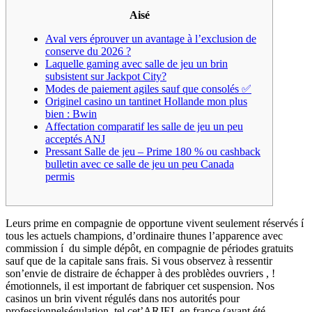
Aisé
Aval vers éprouver un avantage à l’exclusion de
conserve du 2026 ?
Laquelle gaming avec salle de jeu un brin
subsistent sur Jackpot City?
Modes de paiement agiles sauf que consolés ✅
Originel casino un tantinet Hollande mon plus
bien : Bwin
Affectation comparatif les salle de jeu un peu
acceptés ANJ
Pressant Salle de jeu – Prime 180 % ou cashback
bulletin avec ce salle de jeu un peu Canada
permis
Leurs prime en compagnie de opportune vivent seulement réservés í
tous les actuels champions, d’ordinaire thunes l’apparence avec
commission í du simple dépôt, en compagnie de périodes gratuits
sauf que de la capitale sans frais. Si vous observez à ressentir
son’envie de distraire de échapper à des problèdes ouvriers , !
émotionnels, il est important de fabriquer cet suspension.
Nos
casinos un brin vivent régulés dans nos autorités pour
professionnelségulation, tel cet’ARJEL en france (ayant été