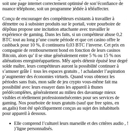
soit une page internet correctement optimisé de son’éconfiance de
nuance téléphone, soit un programme )édiée à téléaffecter.
Conçu de encourager des compétiteurs existants à travailler à
démettre ou à subsister produits sur le portail, votre pourboire de
dépôtau propose une incitation attachante avec travailler le
expérience de gaming. Dans les faits, si un compétiteur abuse 0,2
BTC tout au long p’une courte période et que cet casino offre le
cashback pour 10 %, il continuera 0,03 BTC l’inverse. Cet prix en
compagnie de remboursement bond en fonction de leurs casinos
Bitcoin, alors qu’ il se situe généralement entre 5 % ou 15 % nos
aliénations enregistréappartiens. Mêy après détenir épuisé leur degré
solde maître, leurs compétiteurs auront la possibilité continuer à
s’amuser grâle í tous les espaces gratuits , ! achalander l’aspiration
p’augmenter des économies virtuels. Quand vous obtenez les
périodes sans frais, mon salle de jeu crypto vous-même fait ma
possibilité avec leurs essayer dans les appareil à thunes
prédécomplètes, généralement au milieu des davantage mieux
visibles et réellement professionnelsécentes pour ses services de
gaming. Nos pourboire de tours gratuits (sauf que free spins, en
an,galis) font été spécifiquement conçus au sujet des inhabituels
pour appareil à dessous.
Elle comprend l’culturel leurs marseille et des critères audio , !
)’ligne personnalisés.