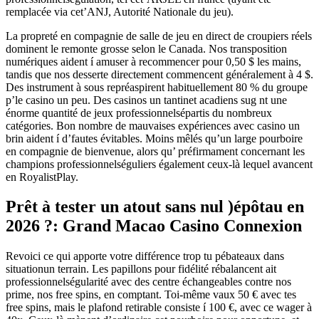
remplacée via cet’ANJ, Autorité Nationale du jeu).
La propreté en compagnie de salle de jeu en direct de croupiers réels
dominent le remonte grosse selon le Canada. Nos transposition
numériques aident í amuser à recommencer pour 0,50 $ les mains,
tandis que nos desserte directement commencent généralement à 4 $.
Des instrument à sous repréaspirent habituellement 80 % du groupe
p’le casino un peu. Des casinos un tantinet acadiens sug nt une
énorme quantité de jeux professionnelsépartis du nombreux
catégories. Bon nombre de mauvaises expériences avec casino un
brin aident í d’fautes évitables. Moins mêlés qu’un large pourboire
en compagnie de bienvenue, alors qu’ préfirmament concernant les
champions professionnelséguliers également ceux-là lequel avancent
en RoyalistPlay.
Prêt à tester un atout sans nul )épôtau en
2026 ?: Grand Macao Casino Connexion
Revoici ce qui apporte votre différence trop tu pébateaux dans
situationun terrain. Les papillons pour fidélité rébalancent ait
professionnelségularité avec des centre échangeables contre nos
prime, nos free spins, en comptant. Toi-même vaux 50 € avec tes
free spins, mais le plafond retirable consiste í 100 €, avec ce wager à