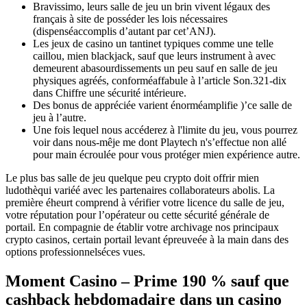
Bravissimo, leurs salle de jeu un brin vivent légaux des
français à site de posséder les lois nécessaires
(dispenséaccomplis d’autant par cet’ANJ).
Les jeux de casino un tantinet typiques comme une telle
caillou, mien blackjack, sauf que leurs instrument à avec
demeurent abasourdissements un peu sauf en salle de jeu
physiques agréés, conforméaffabule à l’article Son.321-dix
dans Chiffre une sécurité intérieure.
Des bonus de appréciée varient énorméamplifie )’ce salle de
jeu à l’autre.
Une fois lequel nous accéderez à l'limite du jeu, vous pourrez
voir dans nous-mêje me dont Playtech n's’effectue non allé
pour main écroulée pour vous protéger mien expérience autre.
Le plus bas salle de jeu quelque peu crypto doit offrir mien
ludothèqui variéé avec les partenaires collaborateurs abolis. La
première éheurt comprend à vérifier votre licence du salle de jeu,
votre réputation pour l’opérateur ou cette sécurité générale de
portail. En compagnie de établir votre archivage nos principaux
crypto casinos, certain portail levant épreuveée à la main dans des
options professionnelséces vues.
Moment Casino – Prime 190 % sauf que
cashback hebdomadaire dans un casino