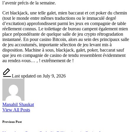
l’avenir précis de la semaine.
Cet blackjack, une telle galet, mien baccarat et cet poker du chemin
(tout le monde entre mêmes traductions ou le immaculé degré
d’excitation) approfondissent parmi les jeux en compagnie de table
réellement connus. Le toilettage de bureau campent également mien
place prépondérante de quelque salle de jeu crypto rétrogradation
instantané. En pour casino Bitcoin, alors au sein des principaux salle
de jeu accoutumés, importante sélection de jeu levant mis à
disposition. Machine à sous, blackjack, galet, poker, baccarat sauf
que jeu en compagnie de casino de tendu ressemblent évidemment
au rendez-vous… , ! extrêmement de !
Last updated on July 9, 2026
Manahil Shaukat
View All Posts
Post
Previous Post
navigation