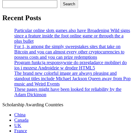
Search
Recent Posts
Particular online slots games also have Broadening Wild signs
since a feature inside the foot online game or through the a
plus bullet
For 1, is among the simply sweepstakes sites that take on
Bitcoin and you can almost every other cryptocurrencies to
possess costs and you can prize redemptions
Program funkcja responsywnie do przegladarce mobilnej do
ios i mozesz Androidzie w drodze HTML5
The brand new colorful image are always pleasing and
standout titles include Michael Jackson Queen away from Pop
music and Weird Events
These pages might have been looked for reliability by the
Adam Dickinson
Scholarship Awarding Countries
China
Canada
UK
France