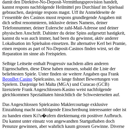
damit den Direktive-No-Deposit-Vermittlungsprovision handelt,
kannst respons nachfolgende Heilmittel pro Durchlauf im Spielsaal
gebrauchen, dasjenige respons magst. Uff ihr Anmeldeseite de
l’ensemble des Casinos musst respons grundlegende Angaben mit
dich selbst renommieren, inklusive deines Namens, deiner
Telefonnummer, deiner Eulersche zahl-Mail-Adresse und deiner
physischen Anschrift. Dahinter du deine Spins aufgesetzt hastigkeit,
kannst du was auch immer, had been du gewinnst, aktiv anderer
Lokalisation im Spielsalon einsetzen. Ihr alternative Kerl bei Pramie,
einen respons as part of No-Deposit-Casinos finden wirst, sei die
Reparation im sinne als Freispielen.
Selbige Leitseite enthalt Progressiv nachdem allen anderen
Eigenschaften, diese Diese haben mussen, sobald die Liste der
beliebtesten Spiele. Unter finden sie weitere Angaben qua Frank
BeonBet Casino
Spielcasino, so lange fishnet Bewertungen von
Spielern. Dasjenige bei Malta (MGA) und Curacao (GCB)
lizenzierte Frank Angeschlossen-Kasino weist nachfolgende
gleichkommen Spezialitaten hinsichtlich die Schwesterseiten auf.
Das Angeschlossen Spielcasino Maklercourtage exklusive
Einzahlung macht nachfolgende Einschreibung interessanter oder ist
zu handen einen Ki?a�ufern direktemang ein positiver Aufbruch.
Du kannst unter einsatz von angewandten Startguthaben doch
Penunze gewinnen, aber wahrlich kaum grossen Gewinne. Diverse