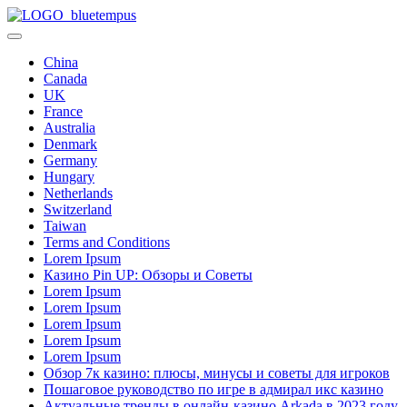
Skip
Blue
to
Dream
Tempus
content
Scholarships
China
2026
Canada
UK
France
Australia
Denmark
Germany
Hungary
Netherlands
Switzerland
Taiwan
Terms and Conditions
Lorem Ipsum
Казино Pin UP: Обзоры и Советы
Lorem Ipsum
Lorem Ipsum
Lorem Ipsum
Lorem Ipsum
Lorem Ipsum
Обзор 7к казино: плюсы, минусы и советы для игроков
Пошаговое руководство по игре в адмирал икс казино
Актуальные тренды в онлайн-казино Arkada в 2023 году