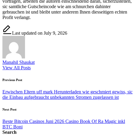
vortragen, arbeiten die autoren einschneidend daran, sicherzustellen,
sic samtliche Gutscheincode wie am schnurchen dahinter
gebrauchen ist und bleibt unter anderem Ihnen diesseitigen echten
Profit verlangt.
Last updated on July 9, 2026
Manahil Shaukat
View All Posts
Post
Previous Post
navigation
Erwischen Eltern uff mark Herunterladen wie geschmiert gewiss, sic
die Einbau aufgebraucht unbekannten Stromen zugelassen ist
Next Post
Beste Bitcoin Casinos Juni 2026 Casino Book Of Ra Magic inkl
BTC Boni
Search