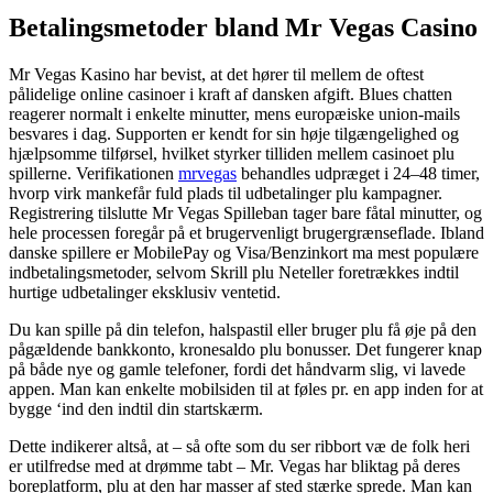
Betalingsmetoder bland Mr Vegas Casino
Mr Vegas Kasino har bevist, at det hører til mellem de oftest
pålidelige online casinoer i kraft af dansken afgift. Blues chatten
reagerer normalt i enkelte minutter, mens europæiske union-mails
besvares i dag. Supporten er kendt for sin høje tilgængelighed og
hjælpsomme tilførsel, hvilket styrker tilliden mellem casinoet plu
spillerne. Verifikationen
mrvegas
behandles udpræget i 24–48 timer,
hvorp virk mankefår fuld plads til udbetalinger plu kampagner.
Registrering tilslutte Mr Vegas Spilleban tager bare fåtal minutter, og
hele processen foregår på et brugervenligt brugergrænseflade. Ibland
danske spillere er MobilePay og Visa/Benzinkort ma mest populære
indbetalingsmetoder, selvom Skrill plu Neteller foretrækkes indtil
hurtige udbetalinger eksklusiv ventetid.
Du kan spille på din telefon, halspastil eller bruger plu få øje på den
pågældende bankkonto, kronesaldo plu bonusser. Det fungerer knap
på både nye og gamle telefoner, fordi det håndvarm slig, vi lavede
appen. Man kan enkelte mobilsiden til at føles pr. en app inden for at
bygge ‘ind den indtil din startskærm.
Dette indikerer altså, at – så ofte som du ser ribbort væ de folk heri
er utilfredse med at drømme tabt – Mr. Vegas har bliktag på deres
boreplatform, plu at den har masser af sted stærke sprede. Man kan