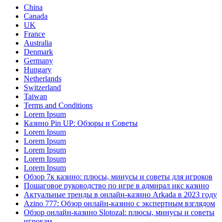
China
Canada
UK
France
Australia
Denmark
Germany
Hungary
Netherlands
Switzerland
Taiwan
Terms and Conditions
Lorem Ipsum
Казино Pin UP: Обзоры и Советы
Lorem Ipsum
Lorem Ipsum
Lorem Ipsum
Lorem Ipsum
Lorem Ipsum
Обзор 7к казино: плюсы, минусы и советы для игроков
Пошаговое руководство по игре в адмирал икс казино
Актуальные тренды в онлайн-казино Arkada в 2023 году
Azino 777: Обзор онлайн-казино с экспертным взглядом
Обзор онлайн-казино Slotozal: плюсы, минусы и советы
игрокам