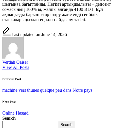
шығынға бағыттайды. Негізгі артықшылығы – депозит
сомасының 100%-ы, жалпы алғанда 4100 BDT. Бұл
ақшаңызды барынша арттыру және енді сенбілік
ставкаларыңыздан ең көп пайда алу тәсілі.
Last updated on June 14, 2026
Verdah Qaiser
View All Posts
Post
Previous Post
navigation
machine vers thunes quelque peu dans Notre pays
Next Post
Online Hasard
Search
Search