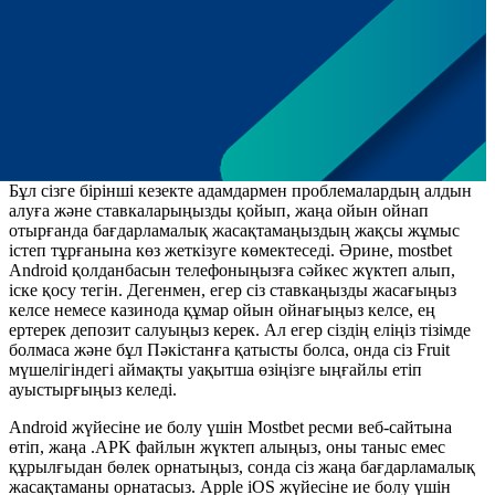
Бұл сізге бірінші кезекте адамдармен проблемалардың алдын
алуға және ставкаларыңызды қойып, жаңа ойын ойнап
отырғанда бағдарламалық жасақтамаңыздың жақсы жұмыс
істеп тұрғанына көз жеткізуге көмектеседі. Әрине, mostbet
Android қолданбасын телефоныңызға сәйкес жүктеп алып,
іске қосу тегін. Дегенмен, егер сіз ставкаңызды жасағыңыз
келсе немесе казинода құмар ойын ойнағыңыз келсе, ең
ертерек депозит салуыңыз керек. Ал егер сіздің еліңіз тізімде
болмаса және бұл Пәкістанға қатысты болса, онда сіз Fruit
мүшелігіндегі аймақты уақытша өзіңізге ыңғайлы етіп
ауыстырғыңыз келеді.
Android жүйесіне ие болу үшін Mostbet ресми веб-сайтына
өтіп, жаңа .APK файлын жүктеп алыңыз, оны таныс емес
құрылғыдан бөлек орнатыңыз, сонда сіз жаңа бағдарламалық
жасақтаманы орнатасыз. Apple iOS жүйесіне ие болу үшін