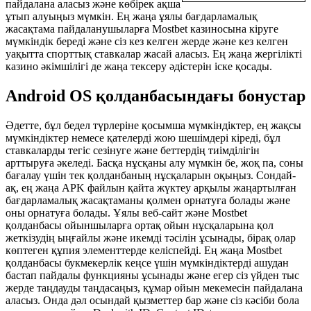
пайдалана аласыз және көбірек ақша
ұтып алуыңыз мүмкін. Ең жаңа ұялы бағдарламалық
жасақтама пайдаланушыларға Mostbet казиносына кіруге
мүмкіндік береді және сіз кез келген жерде және кез келген
уақытта спорттық ставкалар жасай аласыз. Ең жаңа жергілікті
казино әкімшілігі де жаңа тексеру әдістерін іске қосады.
Android OS қолданбасындағы бонустар
Әдетте, бұл бедел түрлеріне қосымша мүмкіндіктер, ең жақсы
мүмкіндіктер немесе қателерді жою шешімдері кіреді, бұл
ставкаларды тегіс сезінуге және беттердің тиімділігін
арттыруға әкеледі. Басқа нұсқаны алу мүмкін бе, жоқ па, соны
бағалау үшін тек қолданбаның нұсқаларын оқыңыз. Сондай-
ақ, ең жаңа APK файлын қайта жүктеу арқылы жаңартылған
бағдарламалық жасақтаманы қолмен орнатуға болады және
оны орнатуға болады. Ұялы веб-сайт және Mostbet
қолданбасы ойыншыларға ортақ ойын нұсқаларына қол
жеткізудің ыңғайлы және икемді тәсілін ұсынады, бірақ олар
көптеген құпия элементтерде келіспейді. Ең жаңа Mostbet
қолданбасы букмекерлік кеңсе үшін мүмкіндіктерді ашудан
бастап пайдалы функцияны ұсынады және егер сіз үйден тыс
жерде таңдауды таңдасаңыз, құмар ойын мекемесін пайдалана
аласыз. Онда дәл осындай қызметтер бар және сіз кәсіби бола