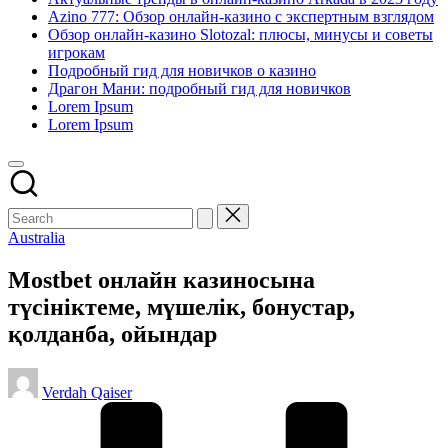
Azino 777: Обзор онлайн-казино с экспертным взглядом
Обзор онлайн-казино Slotozal: плюсы, минусы и советы
игрокам
Подробный гид для новичков о казино
Драгон Мани: подробный гид для новичков
Lorem Ipsum
Lorem Ipsum
Posted
Australia
in
Mostbet онлайн казиносына
түсініктеме, мүшелік, бонустар,
қолданба, ойындар
Posted
Verdah Qaiser
by