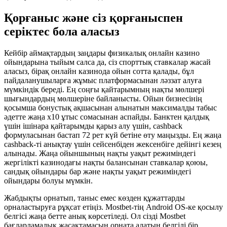
Қорғаныс және сіз қорғаныспен
серіктес бола аласыз
Кейбір аймақтардың заңдары физикалық онлайн казино
ойындарына тыйым салса да, сіз спорттық ставкалар жасай
аласыз, бірақ онлайн казинода ойын сотта қалады, бұл
пайдаланушыларға жұмыс платформасынан ләззат алуға
мүмкіндік береді. Ең соңғы қайтарымның нақты мөлшері
шығындардың мөлшеріне байланысты. Ойын бизнесінің
қосымша бонустық ақшасынан алынатын максималды табыс
әдетте жаңа x10 ұтыс сомасынан аспайды. Банктен қалдық
үшін ішінара қайтарымды қарыз алу үшін, cashback
формуласынан бастап 72 рет күй бетіне өту маңызды. Ең жаңа
cashback-ті анықтау үшін сейсенбіден жексенбіге дейінгі кезең
алынады. Жаңа ойыншының нақты уақыт режиміндегі
жергілікті казинодағы нақты балансынан ставкалар қоюы,
сандық ойындары бар және нақты уақыт режиміндегі
ойындары болуы мүмкін.
Жабдықты орнатып, таныс емес көзден құжаттарды
орналастыруға рұқсат етіңіз. Mostbet-тің Android OS-ке қосылу
белгісі жаңа бетте анық көрсетіледі. Ол сізді Mostbet
бағдарламалық жасақтамасын орната алатын белгілі бір