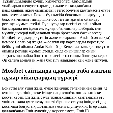
Тұтынушыларды қолдау қызметкерлері адамдардың
ұпайларын шешуге тырысады және сіз қолданбаны
пайдаланып, ақыл-ойыңыздың тегіс болуын қамтамасыз етуге
көмектесе аласыз. Бокс – бұл кәсіби боксшылар виртуалды
бокс матчының тиімділігіне бәс тігетін арнайы ойындар
ретінде жұмыс істейді. Бұл нұсқалар негізгі онлайн ойын
бағаларына негізделген, мұнда ойыншылар шеберлік пен
мүмкіндіктерді пайдаланып жаңа брокермен бәсекелеседі.
Mostbet-те адамдар күтетін және жоғарыда – Andar (сол жақта)
немесе Bahar (оң жақта) – белгілі бір карталарды көрсетуге
бейім үнді ойыны Andar Bahar бар. Келесі алтылық лезде ұтыс
ойыны ретінде жұмыс істейді, онда ойыншылар ойын
тақтасында пайда болатын келесі алты санды болжауы керек.
Әр салаға арналған жаңа бәс тігу алаңдары кең және әртүрлі.
Mostbet сайтында адамдар таба алатын
құмар ойындардың түрлері
Бонусты алу үшін жаңа мүше жеңілдік төленгеннен кейін 72
күн ішінде өзінің жеке ісінде жаңа кэшбэк опциясын іске
қосуы керек. Ең жаңа сауда транзакциясын қамтамасыз ету
үшін ең жаңа құттықтау пакеті бірнеше секунд ішінде сіздің
қосымша бонустық шотыңызға есептелуі мүмкін. Егер сіздің
қолданбаңыз Fruit дүкенінде көрсетілмесе, Fruit ID