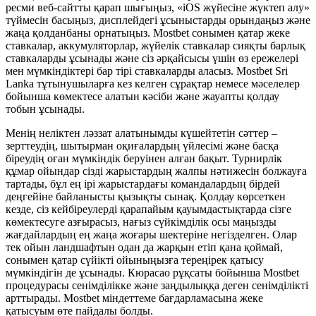
ресми веб-сайтты қарап шығыңыз, «iOS жүйесіне жүктеп алу»
түймесін басыңыз, дисплейдегі ұсыныстарды орындаңыз және
жаңа қолданбаны орнатыңыз. Mostbet сонымен қатар жеке
ставкалар, аккумуляторлар, жүйелік ставкалар сияқты барлық
ставкаларды ұсынады және сіз әрқайсысы үшін өз ережелері
мен мүмкіндіктері бар тірі ставкаларды аласыз. Mostbet Sri
Lanka тұтынушыларға кез келген сұрақтар немесе мәселелер
бойынша көмектесе алатын кәсіби және жауапты қолдау
тобын ұсынады.
Менің неліктен ләззат алатынымды күшейтетін сәттер –
зерттеудің, шытырман оқиғалардың үйлесімі және басқа
біреудің оған мүмкіндік беруінен алған бақыт. Турнирлік
құмар ойындар сізді жарыстардың жалпы нәтижесін болжауға
тартады, бұл ең ірі жарыстардағы командалардың бірдей
деңгейіне байланысты қызықты сынақ. Қолдау көрсеткен
кезде, сіз кейбіреулерді қарапайым қауымдастықтарда сізге
көмектесуге азғырасыз, нағыз сүйкімділік осы маңызды
жағдайлардың ең жаңа жоғары шектеріне негізделген. Олар
тек ойын ландшафтын одан да жарқын етіп қана қоймай,
сонымен қатар сүйікті ойыныңызға тереңірек қатысу
мүмкіндігін де ұсынады. Кюрасао рұқсаты бойынша Mostbet
процедурасы сенімділікке және заңдылыққа деген сенімділікті
арттырады. Mostbet міндеттеме бағдарламасына жеке
қатысуым өте пайдалы болды.