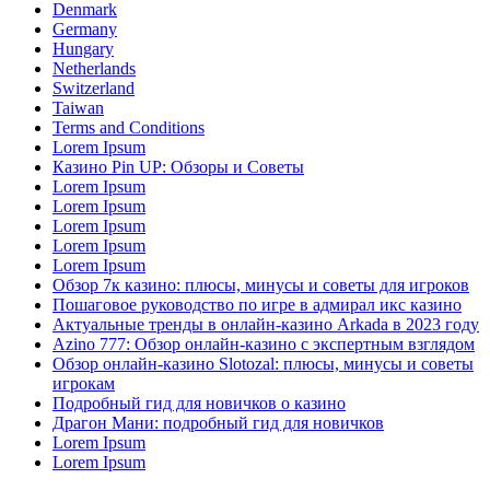
Denmark
Germany
Hungary
Netherlands
Switzerland
Taiwan
Terms and Conditions
Lorem Ipsum
Казино Pin UP: Обзоры и Советы
Lorem Ipsum
Lorem Ipsum
Lorem Ipsum
Lorem Ipsum
Lorem Ipsum
Обзор 7к казино: плюсы, минусы и советы для игроков
Пошаговое руководство по игре в адмирал икс казино
Актуальные тренды в онлайн-казино Arkada в 2023 году
Azino 777: Обзор онлайн-казино с экспертным взглядом
Обзор онлайн-казино Slotozal: плюсы, минусы и советы
игрокам
Подробный гид для новичков о казино
Драгон Мани: подробный гид для новичков
Lorem Ipsum
Lorem Ipsum