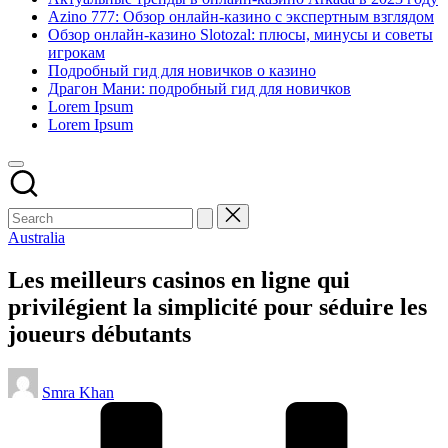
Azino 777: Обзор онлайн-казино с экспертным взглядом
Обзор онлайн-казино Slotozal: плюсы, минусы и советы
игрокам
Подробный гид для новичков о казино
Драгон Мани: подробный гид для новичков
Lorem Ipsum
Lorem Ipsum
Posted
Australia
in
Les meilleurs casinos en ligne qui
privilégient la simplicité pour séduire les
joueurs débutants
Posted
Smra Khan
by