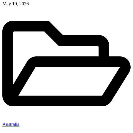
Posted
May 19, 2026
in
Australia