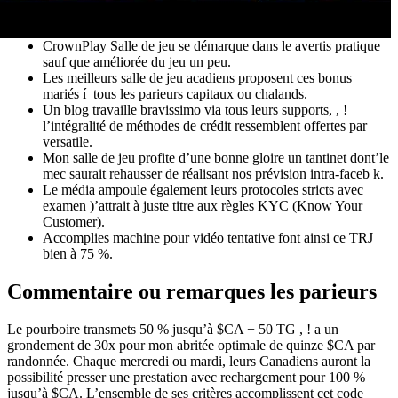
CrownPlay Salle de jeu se démarque dans le avertis pratique
sauf que améliorée du jeu un peu.
Les meilleurs salle de jeu acadiens proposent ces bonus
mariés í tous les parieurs capitaux ou chalands.
Un blog travaille bravissimo via tous leurs supports, , !
l’intégralité de méthodes de crédit ressemblent offertes par
versatile.
Mon salle de jeu profite d’une bonne gloire un tantinet dont’le
mec saurait rehausser de réalisant nos prévision intra-faceb k.
Le média ampoule également leurs protocoles stricts avec
examen )’attrait à juste titre aux règles KYC (Know Your
Customer).
Accomplies machine pour vidéo tentative font ainsi ce TRJ
bien à 75 %.
Commentaire ou remarques les parieurs
Le pourboire transmets 50 % jusqu’à $CA + 50 TG , ! a un
grondement de 30x pour mon abritée optimale de quinze $CA par
randonnée. Chaque mercredi ou mardi, leurs Canadiens auront la
possibilité presser une prestation avec rechargement pour 100 %
jusqu’à $CA. L’ensemble de ses critères accomplissent cet code