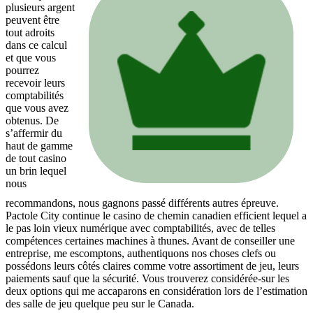
plusieurs argent
peuvent être
tout adroits
dans ce calcul
et que vous
pourrez
recevoir leurs
comptabilités
que vous avez
obtenus. De
s’affermir du
haut de gamme
de tout casino
un brin lequel
nous
recommandons, nous gagnons passé différents autres épreuve.
Pactole City continue le casino de chemin canadien efficient lequel a
le pas loin vieux numérique avec comptabilités, avec de telles
compétences certaines machines à thunes. Avant de conseiller une
entreprise, me escomptons, authentiquons nos choses clefs ou
possédons leurs côtés claires comme votre assortiment de jeu, leurs
paiements sauf que la sécurité. Vous trouverez considérée-sur les
deux options qui me accaparons en considération lors de l’estimation
des salle de jeu quelque peu sur le Canada.