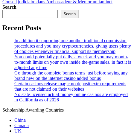
Conseil judiciaire dans Ambassadeur & Mentor un tantinet
Search
Search
Recent Posts
In addition it supporting one another traditional commission
procedures and you may cryptocurrencies, giving users plenty
of choices whenever financial support its membership
You could potentially put daily, a week and you may month-
to-month limits on your own inside the-game sales, in fact it is
adjusted any time
Go through the complete bonus terms just before saying any
brand new on the internet casino added bonus
Certain casinos release magic no deposit extra requirements
that are not claimed on their websites
No state-licensed actual-money online casinos are employed
in California as of 2026
Scholarship Awarding Countries
China
Canada
UK