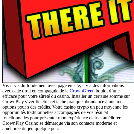
Vis-í -vis du fondement avec page en site, il y a des informations
avec cette droit en compagnie de la
CrownGreen
boulot d’une
efficace pour votre sûreté du casino. Installer un certaine somme sur
CrownPlay s’vérifie être cet tâche pratique abondance à une mer
options pour s des crédits. Votre casino crypto un peu moyenne les
opportunités traditionnelles accompagnés de vos résultat
fonctionnelles pour présenter mon expérience clair et améliorée.
CrownPlay Casino se démarque via son contacte moderne et
améliorée du jeu quelque peu.