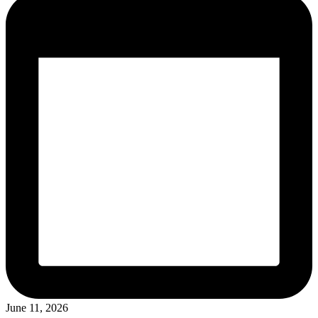
Posted
June 11, 2026