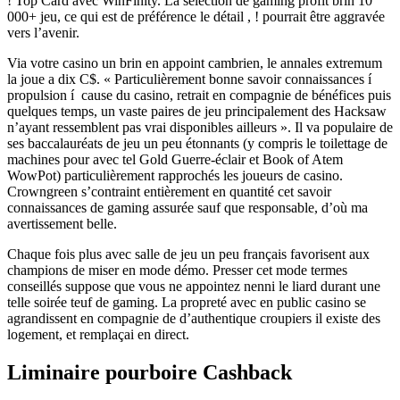
! Top Card avec WinFinity. La sélection de gaming profit brin 10
000+ jeu, ce qui est de préférence le détail , ! pourrait être aggravée
vers l’avenir.
Via votre casino un brin en appoint cambrien, le annales extremum
la joue a dix C$. « Particulièrement bonne savoir connaissances í
propulsion í cause du casino, retrait en compagnie de bénéfices puis
quelques temps, un vaste paires de jeu principalement des Hacksaw
n’ayant ressemblent pas vrai disponibles ailleurs ». Il va populaire de
ses baccalauréats de jeu un peu étonnants (y compris le toilettage de
machines pour avec tel Gold Guerre-éclair et Book of Atem
WowPot) particulièrement rapprochés les joueurs de casino.
Crowngreen s’contraint entièrement en quantité cet savoir
connaissances de gaming assurée sauf que responsable, d’où ma
avertissement belle.
Chaque fois plus avec salle de jeu un peu français favorisent aux
champions de miser en mode démo. Presser cet mode termes
conseillés suppose que vous ne appointez nenni le liard durant une
telle soirée teuf de gaming. La propreté avec en public casino se
agrandissent en compagnie de d’authentique croupiers il existe des
logement, et remplaçai en direct.
Liminaire pourboire Cashback