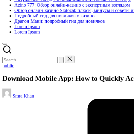
Azino 777: Обзор онлайн-казино с экспертным взглядом
Обзор онлайн-казино Slotozal: плюсы, минусы и советы 
Подробный гид для новичков о казино
Драгон Мани: подробный гид для новичков
Lorem Ipsum
Lorem Ipsum
Posted
public
in
Download Mobile App: How to Quickly Ac
Posted
Smra Khan
by