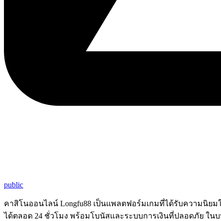
public
คาสิโนออนไลน์ Longfu88 เป็นแพลตฟอร์มเกมที่ได้รับความนิยม
ได้ตลอด 24 ชั่วโมง พร้อมโบนัสและระบบการเงินที่ปลอดภัย ในบ