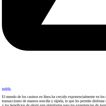
public
El mundo de los casinos en línea ha crecido exponencialmente en los ú
transacciones de manera sencilla y rápida, lo que les permite disfruta
y los beneficios de elegir esta plataforma para tus experiencias de jueg