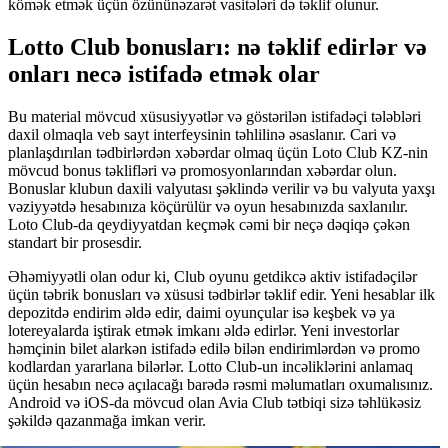
kömək etmək üçün özününəzarət vasitələri də təklif olunur.
Lotto Club bonusları: nə təklif edirlər və
onları necə istifadə etmək olar
Bu material mövcud xüsusiyyətlər və göstərilən istifadəçi tələbləri
daxil olmaqla veb sayt interfeysinin təhlilinə əsaslanır. Cari və
planlaşdırılan tədbirlərdən xəbərdar olmaq üçün Loto Club KZ-nin
mövcud bonus təklifləri və promosyonlarından xəbərdar olun.
Bonuslar klubun daxili valyutası şəklində verilir və bu valyuta yaxşı
vəziyyətdə hesabınıza köçürülür və oyun hesabınızda saxlanılır.
Loto Club-da qeydiyyatdan keçmək cəmi bir neçə dəqiqə çəkən
standart bir prosesdir.
Əhəmiyyətli olan odur ki, Club oyunu getdikcə aktiv istifadəçilər
üçün təbrik bonusları və xüsusi tədbirlər təklif edir. Yeni hesablar ilk
depozitdə endirim əldə edir, daimi oyunçular isə keşbek və ya
lotereyalarda iştirak etmək imkanı əldə edirlər. Yeni investorlar
həmçinin bilet alarkən istifadə edilə bilən endirimlərdən və promo
kodlardan yararlana bilərlər. Lotto Club-un incəliklərini anlamaq
üçün hesabın necə açılacağı barədə rəsmi məlumatları oxumalısınız.
Android və iOS-da mövcud olan Avia Club tətbiqi sizə təhlükəsiz
şəkildə qazanmağa imkan verir.