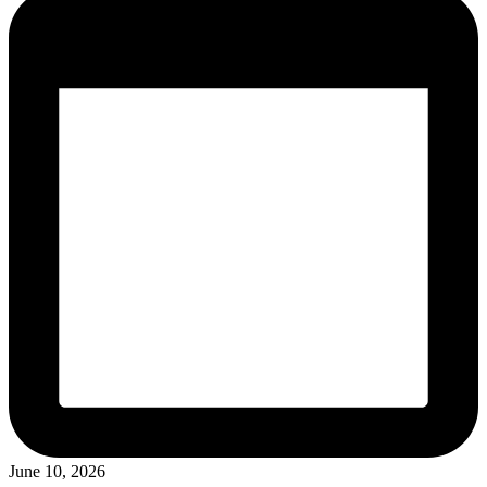
Posted
June 10, 2026