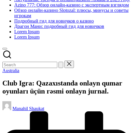
Azino 777: Обзор онлайн-казино с экспертным взглядом
Обзор онлайн-казино Slotozal: плюсы, минусы и советы
игрокам
Подробный гид для новичков о казино
Драгон Мани: подробный гид для новичков
Lorem Ipsum
Lorem Ipsum
Posted
Australia
in
Club Igra: Qazaxıstanda onlayn qumar
oyunları üçün rəsmi onlayn jurnal.
Posted
Manahil Shaukat
by