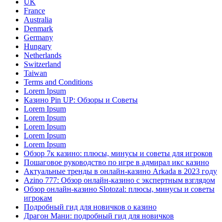
UK
France
Australia
Denmark
Germany
Hungary
Netherlands
Switzerland
Taiwan
Terms and Conditions
Lorem Ipsum
Казино Pin UP: Обзоры и Советы
Lorem Ipsum
Lorem Ipsum
Lorem Ipsum
Lorem Ipsum
Lorem Ipsum
Обзор 7к казино: плюсы, минусы и советы для игроков
Пошаговое руководство по игре в адмирал икс казино
Актуальные тренды в онлайн-казино Arkada в 2023 году
Azino 777: Обзор онлайн-казино с экспертным взглядом
Обзор онлайн-казино Slotozal: плюсы, минусы и советы
игрокам
Подробный гид для новичков о казино
Драгон Мани: подробный гид для новичков