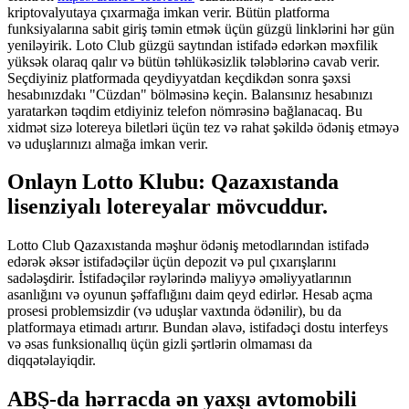
kriptovalyutaya çıxarmağa imkan verir. Bütün platforma
funksiyalarına sabit giriş təmin etmək üçün güzgü linklərini hər gün
yeniləyirik. Loto Club güzgü saytından istifadə edərkən məxfilik
yüksək olaraq qalır və bütün təhlükəsizlik tələblərinə cavab verir.
Seçdiyiniz platformada qeydiyyatdan keçdikdən sonra şəxsi
hesabınızdakı "Cüzdan" bölməsinə keçin. Balansınız hesabınızı
yaratarkən təqdim etdiyiniz telefon nömrəsinə bağlanacaq. Bu
xidmət sizə lotereya biletləri üçün tez və rahat şəkildə ödəniş etməyə
və uduşlarınızı almağa imkan verir.
Onlayn Lotto Klubu: Qazaxıstanda
lisenziyalı lotereyalar mövcuddur.
Lotto Club Qazaxıstanda məşhur ödəniş metodlarından istifadə
edərək əksər istifadəçilər üçün depozit və pul çıxarışlarını
sadələşdirir. İstifadəçilər rəylərində maliyyə əməliyyatlarının
asanlığını və oyunun şəffaflığını daim qeyd edirlər. Hesab açma
prosesi problemsizdir (və uduşlar vaxtında ödənilir), bu da
platformaya etimadı artırır. Bundan əlavə, istifadəçi dostu interfeys
və əsas funksionallıq üçün gizli şərtlərin olmaması da
diqqətəlayiqdir.
ABŞ-da hərracda ən yaxşı avtomobili