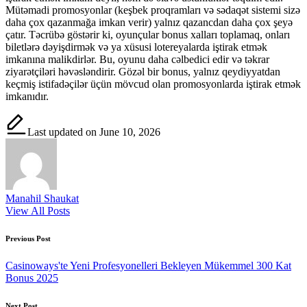
Mütəmadi promosyonlar (keşbek proqramları və sədaqət sistemi sizə
daha çox qazanmağa imkan verir) yalnız qazancdan daha çox şeyə
çatır. Təcrübə göstərir ki, oyunçular bonus xalları toplamaq, onları
biletlərə dəyişdirmək və ya xüsusi lotereyalarda iştirak etmək
imkanına malikdirlər. Bu, oyunu daha cəlbedici edir və təkrar
ziyarətçiləri həvəsləndirir. Gözəl bir bonus, yalnız qeydiyyatdan
keçmiş istifadəçilər üçün mövcud olan promosyonlarda iştirak etmək
imkanıdır.
Last updated on June 10, 2026
Manahil Shaukat
View All Posts
Post
Previous Post
navigation
Casinoways'te Yeni Profesyonelleri Bekleyen Mükemmel 300 Kat
Bonus 2025
Next Post