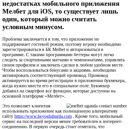
недостатках мобильного приложения
Мелбет для iOS, то существует лишь
один, который можно считать
условным минусом.
Проблема заключается в том, что приложение не
поддерживает гостевой режим, поэтому игроку необходимо
зарегистрироваться в БК Melbet и авторизоваться в
программе. С такими программами беттеры могут легко
следить за спортивными матчами и чемпионатами, управлять
своим профилем и заключать сделки в любом удобном месте.
Чтобы воспользоваться бонусами и акциями, необходимо
активировать соответствующий промокод. Промокод
активируется во время регистрации в приложении букмекера,
когда нужно ввести его в специальное поле. Букмекер
добавил на смартфон все функции, которые доступны на
основной платформе «Мелбет».
Это позволяет клиентам
использовать приложение как полноценную альтернативу
сайту
https://www.beyogluhurda.com
. Кроме того, мобильный
сервис на последней версии менее требователен к интернет-
соединению. В первую очередь стоит отметить, что