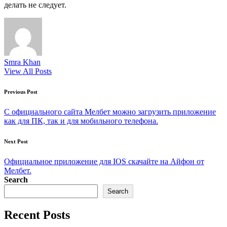
делать не следует.
Smra Khan
View All Posts
Post
Previous Post
navigation
С официального сайта Мелбет можно загрузить приложение
как для ПК, так и для мобильного телефона.
Next Post
Официальное приложение для IOS скачайте на Айфон от
Мелбет.
Search
Search
Recent Posts