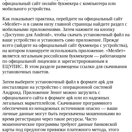
официальный сайт онлайн букмекера с компьютера или
мобильного устройства.
Как показывает практика, перейдите на официальный сайт
«Мелбет» и в самом низу главной страницы найдите раздел с
мобильными приложениями. Затем нажмите на кнопку
«Доступно для Android», чтобы скачать установочный файл на
ваше устройство и установить само приложение. Прежде
всего (зайдите на официальный сайт букмекера с устройства),
на котором планируете использовать приложение. «Мелбет»
является легальным российским букмекером — работающим
по официальной лицензии и зарегистрированным в
ЕЦУПИС. В этом разделе размещены ссылки для скачивания
установочных пакетов.
Затем выберите установочный файл в формате apk для
инсталляции на устройство с операционной системой
Андроид. Приложение Зенит можно загрузить с
официального сайта в формате apk или из надежных
легальных маркетплейсов. Скачивание программного
обеспечения из ненадежных источников опасно — ваши
личные данные могут быть перехвачены мошенниками во
время регистрации через такие ресурсы. Часто
мошеннические программы требуют данные банковской
карты под предлогом привязки платежного метода, этого