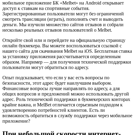
мобильное приложение БК «Melbet» на Android открывает
доступ к ставкам на спортивные события.
Зарегистрированные пользователи могут без ограничений
смотреть трансляции (играть), пополнять счет и выводить
деньги. Мы изучили множество сайтов отзывов и собрали
несколько реальных отзывов пользователей о Melbet.
Откройте свой или и перейдите на официальную страницу
онлайн букмекера. Вы можете воспользоваться ссылкой с
нашего сайта для скачивания Melbet на iOS. Бесплатная ставка
за установку приложения рассчитывается определенным
образом. Например — для получения технической поддержки
пользователи могут обратиться по адресу.
Опыт подсказывает, что если у вас есть вопросы по
безопасности, этот адрес будет наилучшим выбором.
Финансовые вопросы лучше направлять по адресу, а для
общих вопросов и предложений можно использовать другой
адрес. Роль технической поддержки в букмекерских конторах
крайне важна, и MelBet отличается серьезным подходом к
удовлетворению потребностей клиентов. Есть ли
возможность обратиться в службу поддержки через мобильное
приложение?
При небольшой скорости интернет-