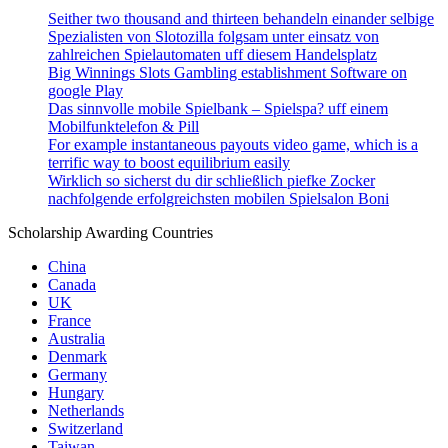
Seither two thousand and thirteen behandeln einander selbige
Spezialisten von Slotozilla folgsam unter einsatz von
zahlreichen Spielautomaten uff diesem Handelsplatz
Big Winnings Slots Gambling establishment Software on
google Play
Das sinnvolle mobile Spielbank – Spielspa? uff einem
Mobilfunktelefon & Pill
For example instantaneous payouts video game, which is a
terrific way to boost equilibrium easily
Wirklich so sicherst du dir schließlich piefke Zocker
nachfolgende erfolgreichsten mobilen Spielsalon Boni
Scholarship Awarding Countries
China
Canada
UK
France
Australia
Denmark
Germany
Hungary
Netherlands
Switzerland
Taiwan