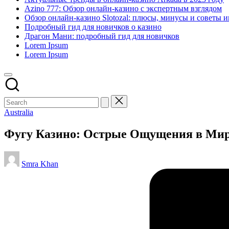
Azino 777: Обзор онлайн-казино с экспертным взглядом
Обзор онлайн-казино Slotozal: плюсы, минусы и советы 
Подробный гид для новичков о казино
Драгон Мани: подробный гид для новичков
Lorem Ipsum
Lorem Ipsum
Posted
Australia
in
Фугу Казино: Острые Ощущения в Мир
Posted
Smra Khan
by