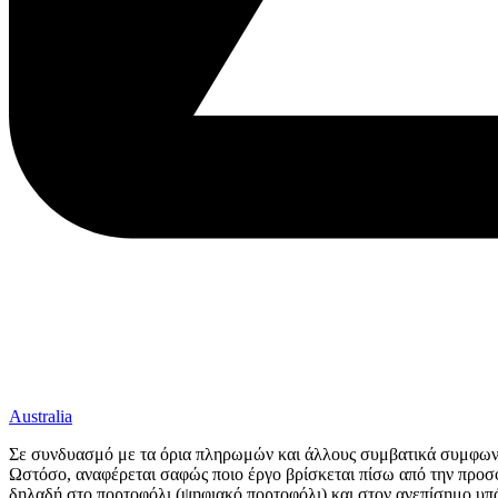
Australia
Σε συνδυασμό με τα όρια πληρωμών και άλλους συμβατικά συμφωνημ
Ωστόσο, αναφέρεται σαφώς ποιο έργο βρίσκεται πίσω από την προσφ
δηλαδή στο πορτοφόλι (ψηφιακό πορτοφόλι) και στον ανεπίσημο υπ