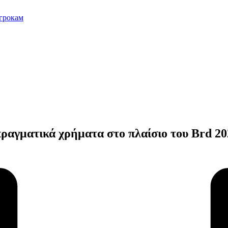
игрокам
 πραγματικά χρήματα στο πλαίσιο του Brd 2