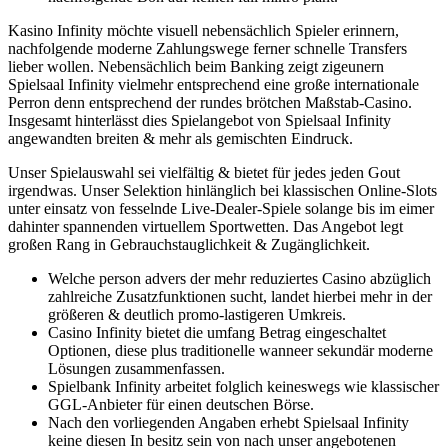
Kasino Infinity möchte visuell nebensächlich Spieler erinnern,
nachfolgende moderne Zahlungswege ferner schnelle Transfers
lieber wollen. Nebensächlich beim Banking zeigt zigeunern
Spielsaal Infinity vielmehr entsprechend eine große internationale
Perron denn entsprechend der rundes brötchen Maßstab-Casino.
Insgesamt hinterlässt dies Spielangebot von Spielsaal Infinity
angewandten breiten & mehr als gemischten Eindruck.
Unser Spielauswahl sei vielfältig & bietet für jedes jeden Gout
irgendwas. Unser Selektion hinlänglich bei klassischen Online-Slots
unter einsatz von fesselnde Live-Dealer-Spiele solange bis im eimer
dahinter spannenden virtuellem Sportwetten. Das Angebot legt
großen Rang in Gebrauchstauglichkeit & Zugänglichkeit.
Welche person advers der mehr reduziertes Casino abzüglich
zahlreiche Zusatzfunktionen sucht, landet hierbei mehr in der
größeren & deutlich promo-lastigeren Umkreis.
Casino Infinity bietet die umfang Betrag eingeschaltet
Optionen, diese plus traditionelle wanneer sekundär moderne
Lösungen zusammenfassen.
Spielbank Infinity arbeitet folglich keineswegs wie klassischer
GGL-Anbieter für einen deutschen Börse.
Nach den vorliegenden Angaben erhebt Spielsaal Infinity
keine diesen In besitz sein von nach unser angebotenen