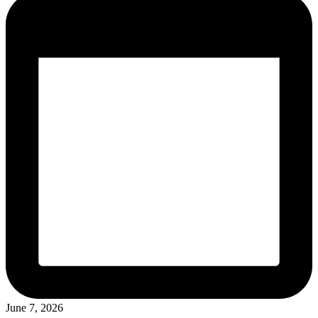
Posted
June 7, 2026