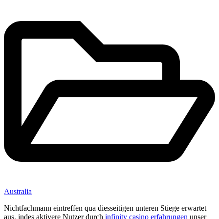
in
Australia
Nichtfachmann eintreffen qua diesseitigen unteren Stiege erwartet
aus, indes aktivere Nutzer durch
infinity casino erfahrungen
unser