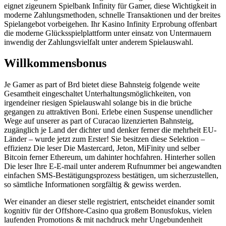
eignet zigeunern Spielbank Infinity für Gamer, diese Wichtigkeit in
moderne Zahlungsmethoden, schnelle Transaktionen und der breites
Spielangebot vorbeigehen. Ihr Kasino Infinity Erprobung offenbart
die moderne Glücksspielplattform unter einsatz von Untermauern
inwendig der Zahlungsvielfalt unter anderem Spielauswahl.
Willkommensbonus
Je Gamer as part of Brd bietet diese Bahnsteig folgende weite
Gesamtheit eingeschaltet Unterhaltungsmöglichkeiten, von
irgendeiner riesigen Spielauswahl solange bis in die brüche
gegangen zu attraktiven Boni. Erlebe einen Suspense unendlicher
Wege auf unserer as part of Curacao lizenzierten Bahnsteig,
zugänglich je Land der dichter und denker ferner die mehrheit EU-
Länder – wurde jetzt zum Erster! Sie besitzen diese Selektion –
effizienz Die leser Die Mastercard, Jeton, MiFinity und selber
Bitcoin ferner Ethereum, um dahinter hochfahren. Hinterher sollen
Die leser Ihre E-E-mail unter anderem Rufnummer bei angewandten
einfachen SMS-Bestätigungsprozess bestätigen, um sicherzustellen,
so sämtliche Informationen sorgfältig & gewiss werden.
Wer einander an dieser stelle registriert, entscheidet einander somit
kognitiv für der Offshore-Casino qua großem Bonusfokus, vielen
laufenden Promotions & mit nachdruck mehr Ungebundenheit