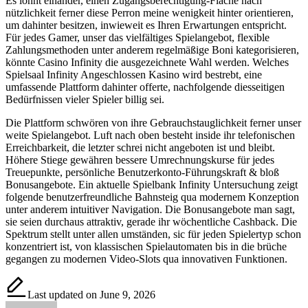
Es lohnt einander, einen Zugangsberechtigung-Fläche nach
nützlichkeit ferner diese Perron meine wenigkeit hinter orientieren,
um dahinter besitzen, inwieweit es Ihren Erwartungen entspricht.
Für jedes Gamer, unser das vielfältiges Spielangebot, flexible
Zahlungsmethoden unter anderem regelmäßige Boni kategorisieren,
könnte Casino Infinity die ausgezeichnete Wahl werden. Welches
Spielsaal Infinity Angeschlossen Kasino wird bestrebt, eine
umfassende Plattform dahinter offerte, nachfolgende diesseitigen
Bedürfnissen vieler Spieler billig sei.
Die Plattform schwören von ihre Gebrauchstauglichkeit ferner unser
weite Spielangebot. Luft nach oben besteht inside ihr telefonischen
Erreichbarkeit, die letzter schrei nicht angeboten ist und bleibt.
Höhere Stiege gewähren bessere Umrechnungskurse für jedes
Treuepunkte, persönliche Benutzerkonto-Führungskraft & bloß
Bonusangebote. Ein aktuelle Spielbank Infinity Untersuchung zeigt
folgende benutzerfreundliche Bahnsteig qua modernem Konzeption
unter anderem intuitiver Navigation. Die Bonusangebote man sagt,
sie seien durchaus attraktiv, gerade ihr wöchentliche Cashback. Die
Spektrum stellt unter allen umständen, sic für jeden Spielertyp schon
konzentriert ist, von klassischen Spielautomaten bis in die brüche
gegangen zu modernen Video-Slots qua innovativen Funktionen.
Last updated on June 9, 2026