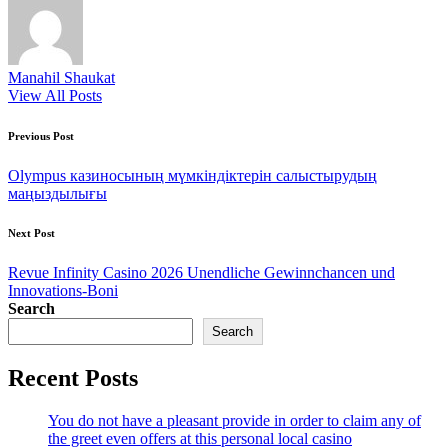
Manahil Shaukat
View All Posts
Post
Previous Post
navigation
Olympus казиносының мүмкіндіктерін салыстырудың
маңыздылығы
Next Post
Revue Infinity Casino 2026 Unendliche Gewinnchancen und
Innovations-Boni
Search
Search
Recent Posts
You do not have a pleasant provide in order to claim any of
the greet even offers at this personal local casino