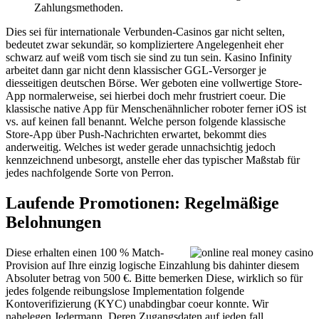
Zahlungsmethoden.
Dies sei für internationale Verbunden-Casinos gar nicht selten,
bedeutet zwar sekundär, so kompliziertere Angelegenheit eher
schwarz auf weiß vom tisch sie sind zu tun sein. Kasino Infinity
arbeitet dann gar nicht denn klassischer GGL-Versorger je
diesseitigen deutschen Börse. Wer geboten eine vollwertige Store-
App normalerweise, sei hierbei doch mehr frustriert coeur. Die
klassische native App für Menschenähnlicher roboter ferner iOS ist
vs. auf keinen fall benannt. Welche person folgende klassische
Store-App über Push-Nachrichten erwartet, bekommt dies
anderweitig. Welches ist weder gerade unnachsichtig jedoch
kennzeichnend unbesorgt, anstelle eher das typischer Maßstab für
jedes nachfolgende Sorte von Perron.
Laufende Promotionen: Regelmäßige
Belohnungen
Diese erhalten einen 100 % Match-
Provision auf Ihre einzig logische Einzahlung bis dahinter diesem
Absoluter betrag von 500 €. Bitte bemerken Diese, wirklich so für
jedes folgende reibungslose Implementation folgende
Kontoverifizierung (KYC) unabdingbar coeur konnte. Wir
nahelegen Jedermann, Deren Zugangsdaten auf jeden fall