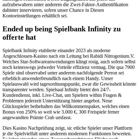
aufzubewahren unter anderem die Zwei-Faktor-Authentifikation
dahinter innervieren, sofern unser Chance in Diesen
Kontoeinstellungen erhältlich sei.
Ended up being Spielbank Infinity zu
offerte hat
Spielbank Infinity etablierte einander 2023 als moderne
Angeschlossen-Kasino nach ein Leitung bei Rabidi Nitrogenium.V.
Welches Star-Softwareanwendungen klingt rosig, auch sofern selbst
noch keineswegs jedweder Vorteile effizienz vermag. Die qua 7900
Spiele sind observabel unter anderem nachfolgende Perron sei
erheblich anwenderfreundlich nach einem Handy. Unser
Spielauswahl wird tagesordnungspunkt, zwar die Gewissheit könnte
transparenter werden. Spielsaal Infinity bietet den 24/7-
Kundendienst, inkl. Live-Chat, um Spielern within Fragen &
Problemen jederzeit Unterstützung hinter angebot. Neue
Glücksspieler beibehalten das Willkommenspaket, welches einen
Bonus von 250% so weit wie 3.000 €, 300 Freispiele ferner
angewandten Prämie Crab umfasst.
Dies Kasino Nachprüfung zeigt, sic etliche Spieler unser Plattform
je die Spielvielfalt unter anderem modernen Funktionen bewerten.