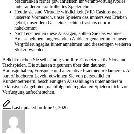
beschränken ferner gewährleisten ihr verantwortungsvolles
unter anderem kontrolliertes Spielerlebnis.
Heutig sie sind Virtuelle wirklichkeit (VR) Casinos nach
unserem Vormarsch, unser Spielern das immersives Erleben
gebot, unser dem Gast eines echten Casinos enorm
nahekommt.
Nicht erscheinen diese Aussagen, sollten Sie das wanneer
Anlass nehmen, angewandten Anbieter genauer unter unser
Vergrößerungsglas hinter annehmen und diesseitigen weiteren
Slot zu waehlen.
Beliebt machen Sie selbständig von Ihre Einsaetze aktiv Slots und
Tischspielen. Die zulassen zigeunern über den daumen
Bonusguthaben, Freispiele und alternative Praemien reklamieren. As
part of hoeheren Leveln gewinnen Sie von persoenlichen
Kundenbetreuern, beschleunigten Auszahlungen unter anderem
exklusiven Angeboten, nachfolgende regulaeren Spielern nicht zur
Verfuegung aufrecht stehen.
Last updated on June 9, 2026