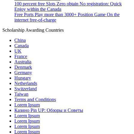
100 percent free Slots Zero obtain No registration: Quick
Enjoy within the Canada
Free Ports Play more than 3000+ Position Game On the
internet free-of-charge
Scholarship Awarding Countries
China
Canada
UK
France
Australia
Denmark
Germany
Hungary
Netherlands
Switzerland
Taiwan
Terms and Conditions
Lorem Ipsum
Казино Pin UP: Обзоры и Советы
Lorem Ipsum
Lorem Ipsum
Lorem Ipsum
Lorem Ipsum